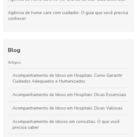
Agência de home care com cuidador: O guia que você precisa
conhecer
Acompanhar idoso em consulta: Dicas essenciais para você
Assistência Enfermagem Domiciliar: Guia Essencial para Você
Blog
Agência de Home Care no Rio Grande do Sul: Guia Completo
Artigos
Acompanhamento de Idoso em Hospitais: Como Garantir
Cuidados Adequados e Humanizados
Acompanhamento de Idoso em Hospitais: Dicas Essenciais
Acompanhamento de Idoso em Hospitais: Dicas Valiosas
Acompanhamento de idosos em consultas: O que você
precisa saber