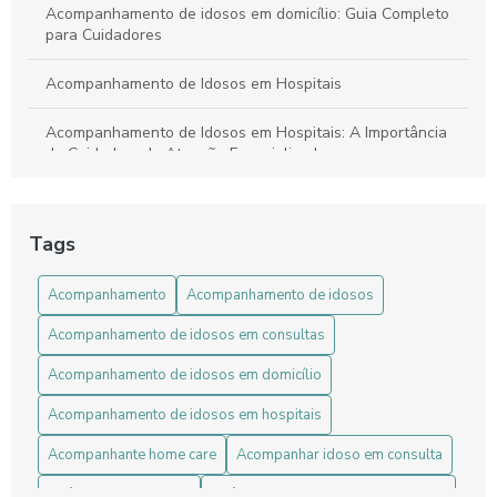
Acompanhamento de idosos em domicílio: Guia Completo
para Cuidadores
Acompanhamento de Idosos em Hospitais
Acompanhamento de Idosos em Hospitais: A Importância
do Cuidado e da Atenção Especializada
Acompanhamento de Idosos em Hospitais: Dicas Essenciais
Tags
Acompanhamento de idosos em hospitais: Guia Completo
para Cuidadores
Acompanhamento
Acompanhamento de idosos
Acompanhamento de Idosos: Como Garantir Segurança e
Acompanhamento de idosos em consultas
Bem-Estar na Terceira Idade
Acompanhamento de idosos em domicílio
Acompanhamento de Idosos: Guia Completo para Cuidar
com Amor
Acompanhamento de idosos em hospitais
Acompanhante home care
Acompanhar idoso em consulta
Acompanhamento de Idosos: Guia Completo para o
Cuidado Ideal
Agência de home care
Agência de home care com cuidador