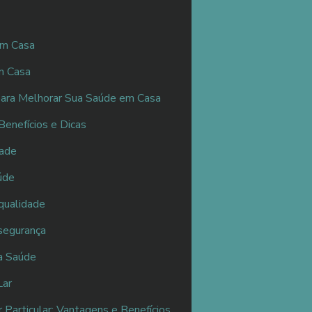
em Casa
m Casa
para Melhorar Sua Saúde em Casa
enefícios e Dicas
dade
úde
qualidade
 segurança
ua Saúde
Lar
Particular: Vantagens e Benefícios