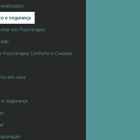
sonalizados
to e segurança
liar em Fisioterapia
zado
 Fisioterapia: Conforto e Cuidado
orto em casa
 e segurança
os
ar
cuperação