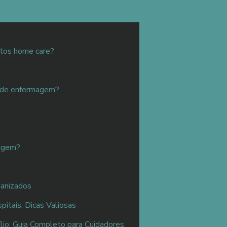
tos home care?
a de enfermagem?
magem?
anizados
tais: Dicas Valiosas
io: Guia Completo para Cuidadores