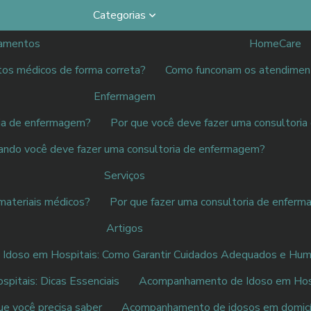
Categorias
amentos
HomeCare
tos médicos de forma correta?
Como funconam os atendimen
Enfermagem
ria de enfermagem?
Por que você deve fazer uma consultori
ando você deve fazer uma consultoria de enfermagem?
Serviços
materiais médicos?
Por que fazer uma consultoria de enfer
Artigos
doso em Hospitais: Como Garantir Cuidados Adequados e Hum
itais: Dicas Essenciais
Acompanhamento de Idoso em Hospi
e você precisa saber
Acompanhamento de idosos em domicíl