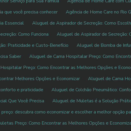
hor Serviço para Sua Família
Agência de Home Care com Cuid
ia que você precisa conhecer
Agência de Home Care no Rio G
ia Essencial
Aluguel de Aspirador de Secreção: Como Escolh
Secreção: Como Funciona
Aluguel de Aspirador de Secreção: 
ão: Praticidade e Custo-Benefício
Aluguel de Bomba de Infu
cisa Saber
Aluguel de Cama Hospitalar Preço: Como Encontr
Hospitalar Preço: Como Encontrar as Melhores Opções e Econo
contrar Melhores Opções e Economizar
Aluguel de Cama Hosp
conforto e praticidade
Aluguel de Colchão Pneumático: Confor
cial Que Você Precisa
Aluguel de Muletas é a Solução Práti
 preço: descubra como economizar e escolher a melhor opção pa
uletas Preço: Como Encontrar as Melhores Opções e Economiza