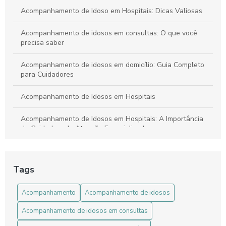
Acompanhamento de Idoso em Hospitais: Dicas Valiosas
Acompanhamento de idosos em consultas: O que você
precisa saber
Acompanhamento de idosos em domicílio: Guia Completo
para Cuidadores
Acompanhamento de Idosos em Hospitais
Acompanhamento de Idosos em Hospitais: A Importância
do Cuidado e da Atenção Especializada
Acompanhamento de Idosos em Hospitais: Dicas Essenciais
Tags
Acompanhamento de idosos em hospitais: Guia Completo
para Cuidadores
Acompanhamento
Acompanhamento de idosos
Acompanhamento de Idosos: Como Garantir Segurança e
Acompanhamento de idosos em consultas
Bem-Estar na Terceira Idade