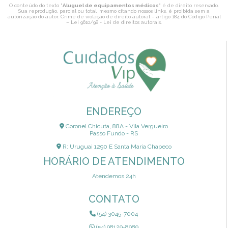
O conteúdo do texto "
Aluguel de equipamentos médicos
" é de direito reservado.
Sua reprodução, parcial ou total, mesmo citando nossos links, é proibida sem a
autorização do autor. Crime de violação de direito autoral – artigo 184 do Código Penal
–
Lei 9610/98 - Lei de direitos autorais
.
ENDEREÇO
Coronel Chicuta, 88A - Vila Vergueiro
Passo Fundo - RS
R: Uruguai 1290 E Santa Maria Chapeco
HORÁRIO DE ATENDIMENTO
Atendemos 24h
CONTATO
(54) 3045-7004
(54) 98129-8989