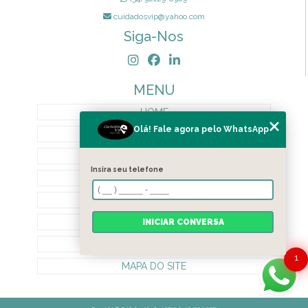
cuidadosvip@yahoo.com
Siga-Nos
MENU
HOME
Olá! Fale agora pelo WhatsApp
QUEM SOMOS
SERVIÇOS
Insira seu telefone
TERMOS DE PRIVACIDADE
CONTATO
BLOG
INICIAR CONVERSA
CATEGORIAS
1
MAPA DO SITE