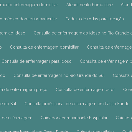
dimento enfermagem domiciliar
Atendimento home care
Ate
o médico domiciliar particular
Cadeira de rodas para locação
agem ao idoso
Consulta de enfermagem ao idoso no Rio Grande 
o
Consulta de enfermagem domiciliar
Consulta de enfermage
Consulta de enfermagem para idoso
Consulta de enfermagem p
ndo
Consulta de enfermagem no Rio Grande do Sul
Consult
lta de enfermagem preço
Consulta de enfermagem valor
Con
de do Sul
Consulta profissional de enfermagem em Passo Fundo
ar de enfermagem
Cuidador acompanhante hospitalar
Cuidad