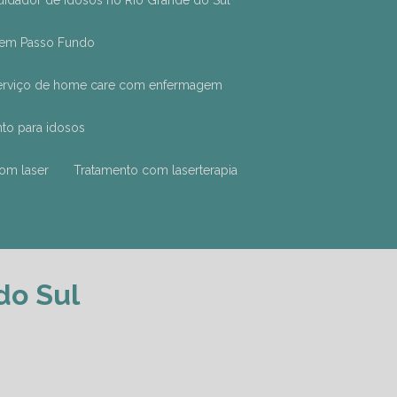
cuidador de idosos no Rio Grande do Sul
r em Passo Fundo
Serviço de home care com enfermagem
to para idosos
com laser
Tratamento com laserterapia
do Sul