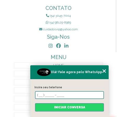
CONTATO
(54) 3045-7004
(54) 98129-8989
cuidadosvip@yahoo.com
Siga-Nos
MENU
HOME
Olá! Fale agora pelo WhatsApp
QUEM SOMOS
SERVIÇOS
Insira seu telefone
TERMOS DE PRIVACIDADE
CONTATO
BLOG
INICIAR CONVERSA
CATEGORIAS