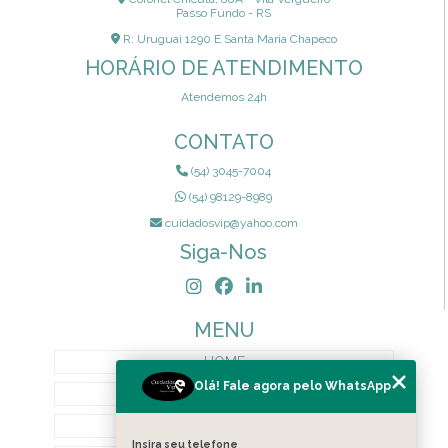
Passo Fundo - RS
R: Uruguai 1290 E Santa Maria Chapeco
HORÁRIO DE ATENDIMENTO
Atendemos 24h
CONTATO
(54) 3045-7004
(54) 98129-8989
cuidadosvip@yahoo.com
Siga-Nos
MENU
HOME
Olá! Fale agora pelo WhatsApp
QUEM SOMOS
SERVIÇOS
Insira seu telefone