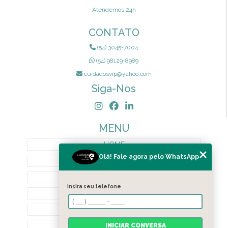
Atendemos 24h
CONTATO
(54) 3045-7004
(54) 98129-8989
cuidadosvip@yahoo.com
Siga-Nos
MENU
HOME
Olá! Fale agora pelo WhatsApp
QUEM SOMOS
SERVIÇOS
Insira seu telefone
TERMOS DE PRIVACIDADE
CONTATO
BLOG
INICIAR CONVERSA