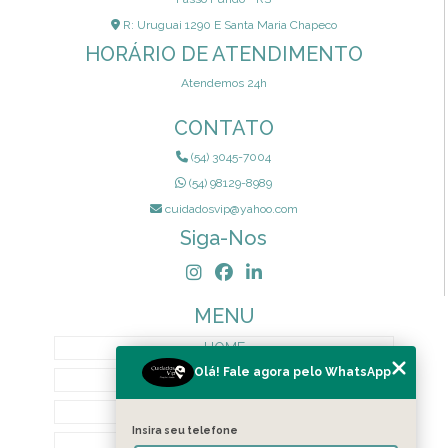
R: Uruguai 1290 E Santa Maria Chapeco
HORÁRIO DE ATENDIMENTO
Atendemos 24h
CONTATO
(54) 3045-7004
(54) 98129-8989
cuidadosvip@yahoo.com
Siga-Nos
MENU
HOME
Olá! Fale agora pelo WhatsApp
QUEM SOMOS
SERVIÇOS
Insira seu telefone
TERMOS DE PRIVACIDADE