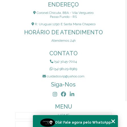
ENDEREÇO
Coronel Chicuta, 88A - Vila Vergueiro
Passo Fundo - RS
R: Uruguai 1290 E Santa Maria Chapeco
HORÁRIO DE ATENDIMENTO
Atendemos 24h
CONTATO
(54) 3045-7004
(54) 98129-8989
cuidadosvip@yahoo.com
Siga-Nos
MENU
HOME
Olá! Fale agora pelo WhatsApp
QUEM SOMOS